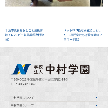
投
千葉市夏休みおしごと感動体
ペットBLS検定を受講しまし
稿
験！(ハッピー製菓調理専門学
た！(専門学校ちば愛犬動物フ
校)
ラワー学園)
ナ
ビ
ゲ
ー
シ
〒260-0021 千葉県千葉市中央区新宿2-14-3
TEL:043-242-0467
ョ
ン
中村学園について
中村学園グループ