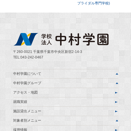
ブライダル専門学校)
ビ
ゲ
ー
シ
ョ
〒260-0021 千葉県千葉市中央区新宿2-14-3
TEL:043-242-0467
ン
中村学園について
中村学園グループ
アクセス・地図
就職実績
施設貸出メニュー
対象者別メニュー
採用情報