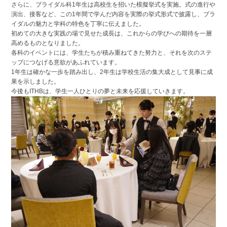
さらに、ブライダル科1年生は高校生を招いた模擬挙式を実施。式の進行や
演出、接客など、この1年間で学んだ内容を実際の挙式形式で披露し、ブラ
イダルの魅力と学科の特色を丁寧に伝えました。
初めての大きな実践の場で見せた成長は、これからの学びへの期待を一層
高めるものとなりました。
各科のイベントには、学生たちが積み重ねてきた努力と、それを次のステ
ップにつなげる意欲があふれています。
1年生は確かな一歩を踏み出し、2年生は学校生活の集大成として見事に成
果を示しました。
今後もITHBは、学生一人ひとりの夢と未来を応援していきます。