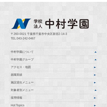
ビ
ゲ
ー
シ
〒260-0021 千葉県千葉市中央区新宿2-14-3
ョ
TEL:043-242-0467
ン
中村学園について
中村学園グループ
アクセス・地図
就職実績
施設貸出メニュー
対象者別メニュー
採用情報
Hot Topics