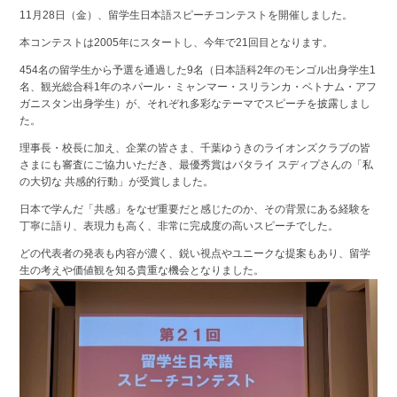
11月28日（金）、留学生日本語スピーチコンテストを開催しました。
本コンテストは2005年にスタートし、今年で21回目となります。
454名の留学生から予選を通過した9名（日本語科2年のモンゴル出身学生1
名、観光総合科1年のネパール・ミャンマー・スリランカ・ベトナム・アフ
ガニスタン出身学生）が、それぞれ多彩なテーマでスピーチを披露しまし
た。
理事長・校長に加え、企業の皆さま、千葉ゆうきのライオンズクラブの皆
さまにも審査にご協力いただき、最優秀賞はバタライ スディプさんの「私
の大切な 共感的行動」が受賞しました。
日本で学んだ「共感」をなぜ重要だと感じたのか、その背景にある経験を
丁寧に語り、表現力も高く、非常に完成度の高いスピーチでした。
どの代表者の発表も内容が濃く、鋭い視点やユニークな提案もあり、留学
生の考えや価値観を知る貴重な機会となりました。