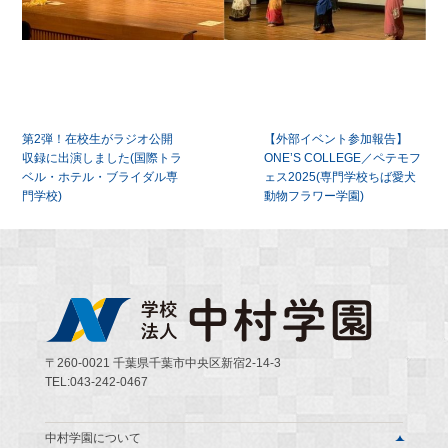
投
第2弾！在校生がラジオ公開
【外部イベント参加報告】
稿
収録に出演しました(国際トラ
ONE’S COLLEGE／ペテモフ
ベル・ホテル・ブライダル専
ェス2025(専門学校ちば愛犬
ナ
門学校)
動物フラワー学園)
ビ
ゲ
ー
シ
〒260-0021 千葉県千葉市中央区新宿2-14-3
ョ
TEL:043-242-0467
ン
中村学園について