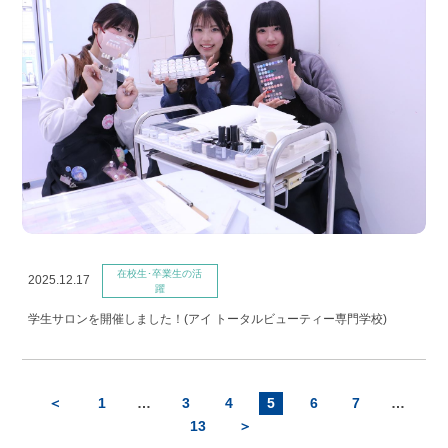
在校生･卒業生の活
2025.12.17
躍
学生サロンを開催しました！(アイ トータルビューティー専門学校)
＜
1
…
3
4
5
6
7
…
13
＞